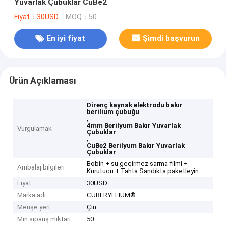
Yuvarlak Çubuklar CuBe2
Fiyat：30USD
MOQ：50
En iyi fiyat
Şimdi başvurun
Ürün Açıklaması
Direnç kaynak elektrodu bakır
berilium çubuğu
,
4mm Berilyum Bakır Yuvarlak
Vurgulamak
Çubuklar
,
CuBe2 Berilyum Bakır Yuvarlak
Çubuklar
Bobin + su geçirmez sarma filmi +
Ambalaj bilgileri
Kurutucu + Tahta Sandıkta paketleyin
Fiyat
30USD
Marka adı
CUBERYLLIUM®
Menşe yeri
Çin
Min sipariş miktarı
50