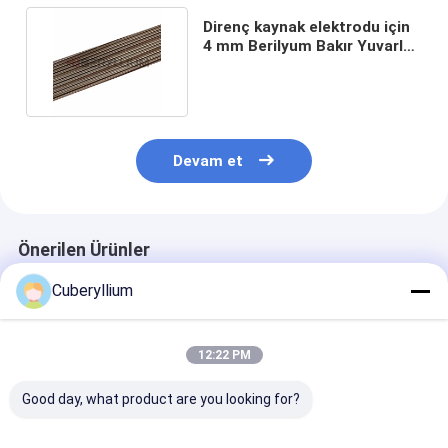
Direnç kaynak elektrodu için
4 mm Berilyum Bakır Yuvarlak
Çubuklar CuBe2
Devam et
Önerilen Ürünler
Cuberyllium
12:22 PM
Good day, what product are you looking for?
Yüksek Tensile Gücü
Berylco 25 Malzeme
Rwma Berilyum