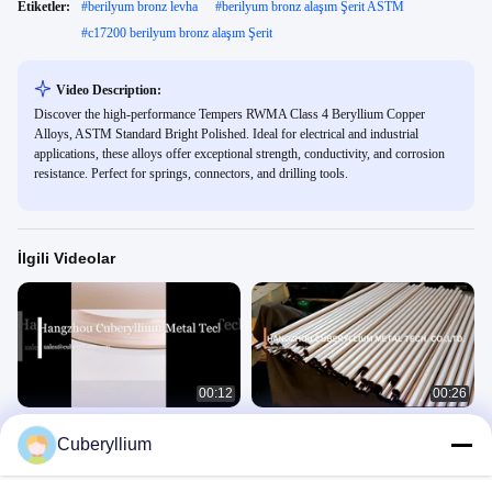
Etiketler:
#
berilyum bronz levha
#
berilyum bronz alaşım Şerit ASTM
#
c17200 berilyum bronz alaşım Şerit
Video Description:
Discover the high-performance Tempers RWMA Class 4 Beryllium Copper
Alloys, ASTM Standard Bright Polished. Ideal for electrical and industrial
applications, these alloys offer exceptional strength, conductivity, and corrosion
resistance. Perfect for springs, connectors, and drilling tools.
İlgili Videolar
00:12
00:26
Bakır Berilyum БрБ2 БрБНТ1.9
Qbe2.0 Berilyum Bakır Alaşım
Cuberyllium
Bronz Şerit Bronz Bant Bronz Şerit
Yuvarlak Çubuk Tel Çizgi Plakası
Standart ГОСТ 1789-70
Berilyum Bakır Şerit
Diğer Videolar
July 26, 2023
December 07, 2023