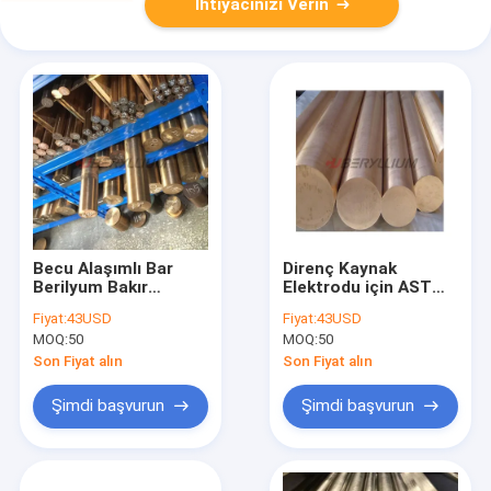
İhtiyacınızı Verin
Becu Alaşımlı Bar
Direnç Kaynak
Berilyum Bakır
Elektrodu için ASTM
C17200 Sertlik 38-
B196 Berilyum Bakır
Fiyat:
43USD
Fiyat:
43USD
42HRC 5mm-100mm
Yuvarlak Barlar
MOQ:
50
MOQ:
50
CuBe2
Son Fiyat alın
Son Fiyat alın
Şimdi başvurun
Şimdi başvurun