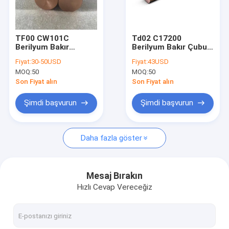
Hakkımızda
Fabrika turu
TF00 CW101C
Td02 C17200
Berilyum Bakır
Berilyum Bakır Çubuk
Kalite kontrol
Alaşımlı Parlak
Yuvarlak Düşük
Fiyat:
30-50USD
Fiyat:
43USD
Çubuklar İyi Termal
Bakım Rulmanları İçin
MOQ:
50
MOQ:
50
İletkenlik
Burçlar
Bize Ulaşın
Son Fiyat alın
Son Fiyat alın
Bir teklif isteği
Şimdi başvurun
Şimdi başvurun
Daha fazla göster
Berilyum Bakır Alaşım
C17200 Berilyum Bakır
Mesaj Bırakın
Hızlı Cevap Vereceğiz
C17300 Berilyum Bakır
C17510 Berilyum Bakır