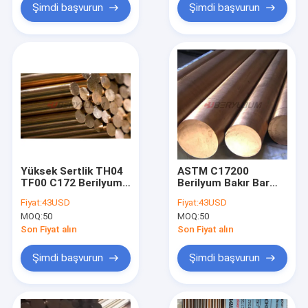
Şimdi başvurun
Şimdi başvurun
Yüksek Sertlik TH04
ASTM C17200
TF00 C172 Berilyum
Berilyum Bakır Bar
Bakır Çubuk ASTM
Becu 25 Bakır 0.8mm-
Fiyat:
43USD
Fiyat:
43USD
B196
150mm Metal Döküm
MOQ:
50
MOQ:
50
için
Son Fiyat alın
Son Fiyat alın
Şimdi başvurun
Şimdi başvurun