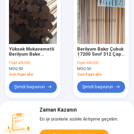
Yüksek Mukavemetli
Berilyum Bakır Çubuk
Berilyum Bakır
17200 Sınıf 312 Çap.
Alaşımlı Çubuk
Örnek Sipariş 1 Adet
Fiyat:
43USD
Fiyat:
43USD
Çubuklar UNS C17200
MOQ:
50
MOQ:
50
TB00 TD02 TD04
TF00 TH04
Son Fiyat alın
Son Fiyat alın
Şimdi başvurun
Şimdi başvurun
Zaman Kazanın
En iyi ürünlerle sizinle iletişime geçelim.