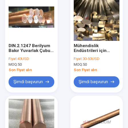
DIN.2.1247 Berilyum
Mühendislik
Bakır Yuvarlak Çubuk
Endüstrileri için
Çubuklar Standart
CuBe2 C17200 Tüp
Fiyat:
43USD
Fiyat:
30-50USD
SAE J461 463
Berilyum Bakır
MOQ:
50
MOQ:
50
Yuvarlak Bar Katı
ASTM B196
Son Fiyat alın
Son Fiyat alın
Şimdi başvurun
Şimdi başvurun
Ev
Ürünler
videolar